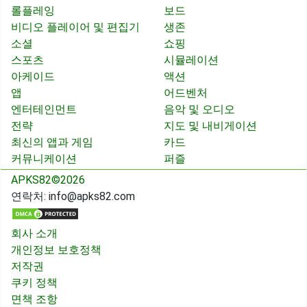
롤플레잉
보드
비디오 플레이어 및 편집기
생존
소셜
쇼핑
스포츠
시뮬레이션
아케이드
액션
앱
어드벤처
엔터테인먼트
음악 및 오디오
전략
지도 및 내비게이션
최신의 앱과 게임
카드
커뮤니케이션
퍼즐
APKS82©2026
연락처:
info@apks82.com
회사 소개
개인정보 보호정책
저작권
쿠키 정책
면책 조항