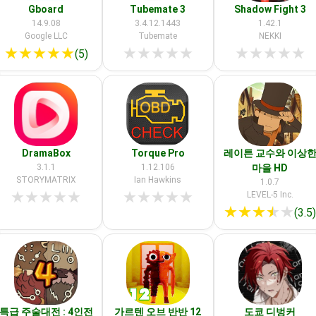
Gboard
Tubemate 3
Shadow Fight 3
14.9.08
3.4.12.1443
1.42.1
Google LLC
Tubemate
NEKKI
★
★
★
★
★
★
★
★
★
★
★
★
★
★
★
(5)
DramaBox
Torque Pro
레이튼 교수와 이상
3.1.1
1.12.106
마을 HD
STORYMATRIX
Ian Hawkins
1.0.7
★
★
★
★
★
★
★
★
★
★
LEVEL-5 Inc.
★
★
★
★
★
(3.5
특급 주술대전 : 4인전
가르텐 오브 반반 12
도쿄 디벙커