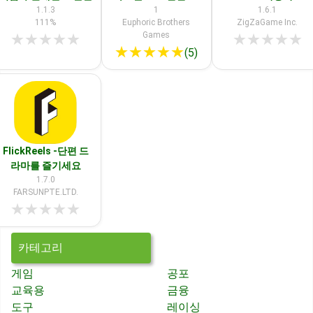
1.1.3
1
1.6.1
111%
Euphoric Brothers
ZigZaGame Inc.
Games
★
★
★
★
★
★
★
★
★
★
★
★
★
★
★
(5)
FlickReels -단편 드
라마를 즐기세요
1.7.0
FARSUNPTE.LTD.
★
★
★
★
★
카테고리
게임
공포
교육용
금융
도구
레이싱