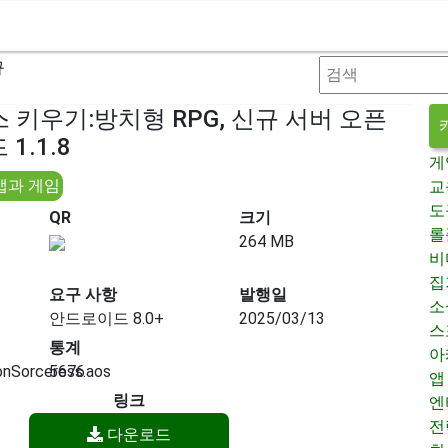
규
 키우기:방치형 RPG, 신규 서버 오픈
1.1.8
게
앱과 게임
교
도
QR
크기
롤
264 MB
비
집
요구 사항
발행일
소
안드로이드 8.0+
2025/03/13
스
통계
아
nSorceress.aos
5676
앱
링크
엔
전
다운로드