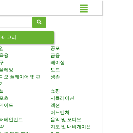
카테고리
임
공포
육용
금융
구
레이싱
플레잉
보드
디오 플레이어 및 편
생존
기
셜
쇼핑
포츠
시뮬레이션
케이드
액션
어드벤처
터테인먼트
음악 및 오디오
략
지도 및 내비게이션