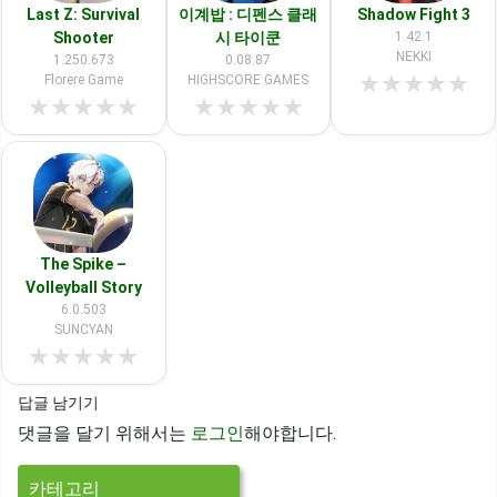
Last Z: Survival
이계밥 : 디펜스 클래
Shadow Fight 3
Shooter
시 타이쿤
1.42.1
NEKKI
1.250.673
0.08.87
★
★
★
★
★
Florere Game
HIGHSCORE GAMES
★
★
★
★
★
★
★
★
★
★
The Spike –
Volleyball Story
6.0.503
SUNCYAN
★
★
★
★
★
답글 남기기
댓글을 달기 위해서는
로그인
해야합니다.
카테고리