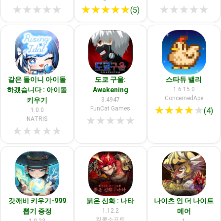
★
★
★
★
★
★
★
★
★
★
★
★
★
★
★
(5)
같은 돌이니 아이돌
도쿄 구울:
스타듀 밸리
하겠습니다 : 아이돌
Awakening
1.6.15.0
ConcernedApe
키우기
3.4947
★
★
★
★
★
FunCat Games
(4)
1.0.0
★
★
★
★
★
NATRIS
★
★
★
★
★
갓깨비 키우기-999
붉은 신화 : 나타
나이츠 인 더 나이트
뽑기 증정
1.12.2
메어
킹콩소프트