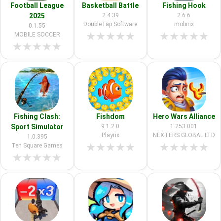
Football League
Basketball Battle
Fishing Hook
2025
2.4.39
2.6.6
DoubleTap Software
mobirix
0.1.55
★
★
★
★
★
★
★
★
★
★
MOBILE SOCCER
★
★
★
★
★
Fishing Clash:
Fishdom
Hero Wars Alliance
Sport Simulator
9.1.2.0
1.253.001
Playrix
NEXTERS GLOBAL LTD
1.0.395
★
★
★
★
★
★
★
★
★
★
Ten Square Games
★
★
★
★
★