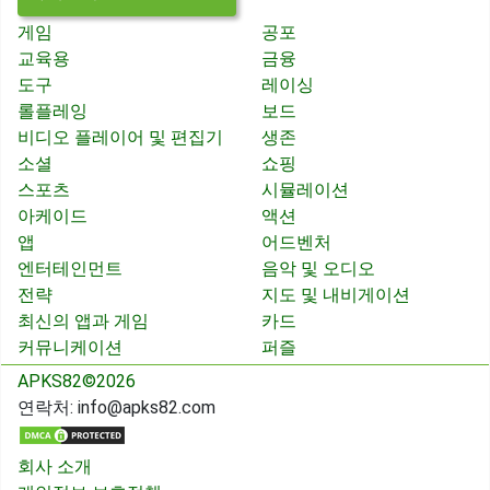
게임
공포
교육용
금융
도구
레이싱
롤플레잉
보드
비디오 플레이어 및 편집기
생존
소셜
쇼핑
스포츠
시뮬레이션
아케이드
액션
앱
어드벤처
엔터테인먼트
음악 및 오디오
전략
지도 및 내비게이션
최신의 앱과 게임
카드
커뮤니케이션
퍼즐
APKS82©2026
연락처:
info@apks82.com
회사 소개